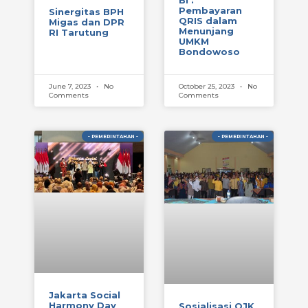
BI :
Pembayaran
Sinergitas BPH
QRIS dalam
Migas dan DPR
Menunjang
RI Tarutung
UMKM
Bondowoso
June 7, 2023
No
October 25, 2023
No
Comments
Comments
- PEMERINTAHAN -
- PEMERINTAHAN -
Jakarta Social
Harmony Day
Sosialisasi OJK